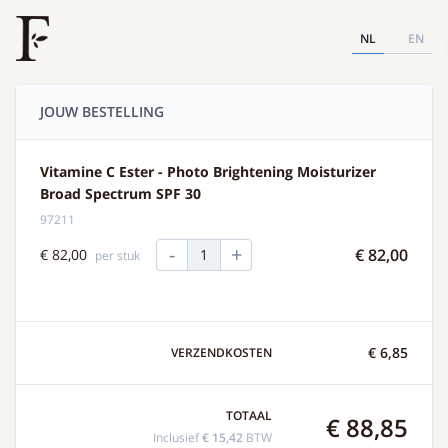
NL
EN
JOUW BESTELLING
Vitamine C Ester - Photo Brightening Moisturizer
Broad Spectrum SPF 30
97211
-
+
€ 82,00
€ 82,00
1
per stuk
€ 6,85
VERZENDKOSTEN
TOTAAL
€ 88,85
Inclusief
€ 15,42
BTW